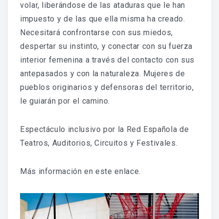
volar, liberándose de las ataduras que le han
EDICIÓN 2024
impuesto y de las que ella misma ha creado.
EDICIÓN 2025
Necesitará confrontarse con sus miedos,
despertar su instinto, y conectar con su fuerza
interior femenina a través del contacto con sus
TURISMO
antepasados y con la naturaleza. Mujeres de
LUGARES DE INTERÉS
pueblos originarios y defensoras del territorio,
le guiarán por el camino.
HOSTELERÍA
ALOJAMIENTO
​Espectáculo inclusivo por la Red Española de
Teatros, Auditorios, Circuitos y Festivales.
APARCAMIENTO
Más información en este
enlace
.
DESCARGAR PROGRAMA