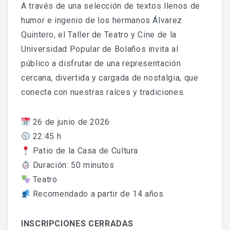
A través de una selección de textos llenos de
EDICIÓN 2024
humor e ingenio de los hermanos Álvarez
EDICIÓN 2025
Quintero, el Taller de Teatro y Cine de la
Universidad Popular de Bolaños invita al
público a disfrutar de una representación
TURISMO
cercana, divertida y cargada de nostalgia, que
LUGARES DE INTERÉS
conecta con nuestras raíces y tradiciones.
HOSTELERÍA
26 de junio de 2026
ALOJAMIENTO
22:45 h
Patio de la Casa de Cultura
APARCAMIENTO
Duración: 50 minutos
Teatro
DESCARGAR PROGRAMA
Recomendado a partir de 14 años
INSCRIPCIONES CERRADAS