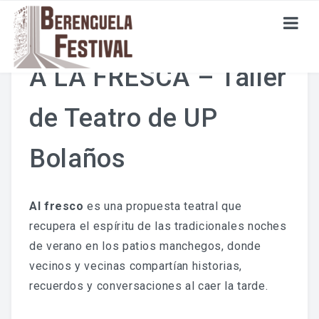
A LA FRESCA – Taller
ESPECTÁCULOS
de Teatro de UP
ACTIVIDADES
Bolaños
INSCRIPCIONES
Al fresco
es una propuesta teatral que
recupera el espíritu de las tradicionales noches
EDICIONES ANTERIORES
de verano en los patios manchegos, donde
EDICIÓN 2022
vecinos y vecinas compartían historias,
recuerdos y conversaciones al caer la tarde.
EDICIÓN 2023